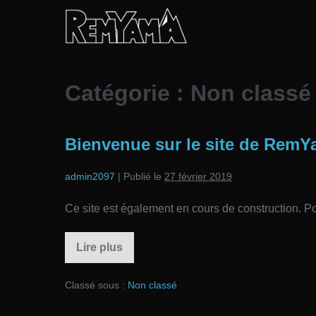
Sauter
au
contenu
Catégorie :
Non classé
Bienvenue sur le site de Rem
admin2097
|
Publié le
27 février 2019
Ce site est également en cours de construction.
Lire plus
Bienvenue
sur
le
Classé sous :
Non classé
site
de
RemYama